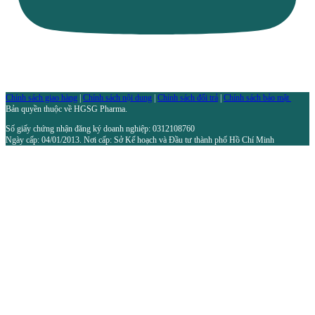
Chính sách giao hàng
|
Chính sách nội dung
|
Chính sách đổi trả
|
Chính sách bảo mật
Bản quyền thuộc về HGSG Pharma.
Số giấy chứng nhận đăng ký doanh nghiệp: 0312108760
Ngày cấp: 04/01/2013. Nơi cấp: Sở Kế hoạch và Đầu tư thành phố Hồ Chí Minh